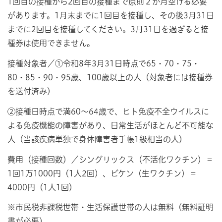
1回目の接種から2回目の接種まで原則２か月空ける必要
があります。1月末までに1回目を接種し、その後3月31日
までに2回目を接種してください。3月31日を過ぎると接
種券は使用できません。
接種対象者／①令和8年3月31日時点で65・70・75・
80・85・90・95歳、100歳以上の人（対象者には接種券
を送付済み）
②接種日時点で満60～64歳で、ヒト免疫不全ウイルスに
よる免疫機能の障害があり、日常生活がほとんど不可能な
人（当該疾病単独で身体障害者手帳1級相当の人）
費用（接種回数）／シングリックス（不活化ワクチン）＝
1回1万1000円（1人2回）、ビケン（生ワクチン）＝
4000円（1人1回）
※市民税非課税世帯・生活保護世帯の人は無料（無料証明
書が必要）