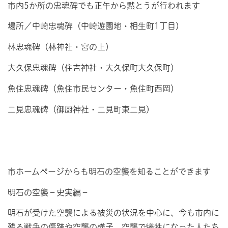
市内5か所の忠魂碑でも正午から黙とうが行われます
場所／中崎忠魂碑（中崎遊園地・相生町1丁目）
林忠魂碑（林神社・宮の上）
大久保忠魂碑（住吉神社・大久保町大久保町）
魚住忠魂碑（魚住市民センター・魚住町西岡）
二見忠魂碑（御厨神社・二見町東二見）
市ホームページからも明石の空襲を知ることができます
明石の空襲－史実編－
明石が受けた空襲による被災の状況を中心に、今も市内に
残る戦争の傷跡や空襲の様子、空襲で犠牲になった人たち