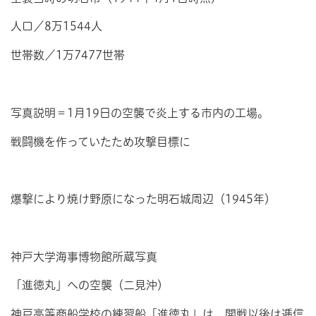
人口／8万1544人
世帯数／1万7477世帯
写真説明＝1月19日の空襲で炎上する市内の工場。
戦闘機を作っていたため攻撃目標に
爆撃により焼け野原になった明石城周辺（1945年）
神戸大学海事博物館所蔵写真
「進徳丸」への空襲（二見沖）
神戸高等商船学校の練習船「進徳丸」は、開戦以後は逓信