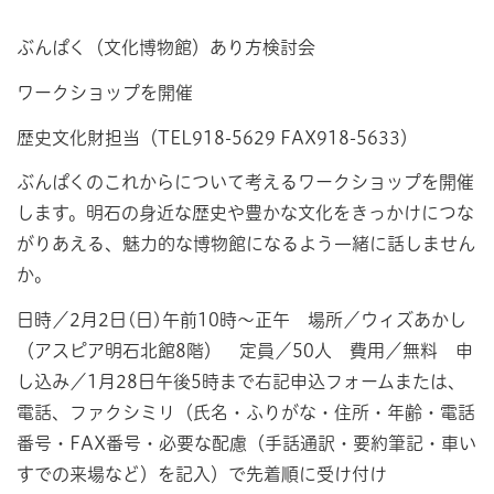
ぶんぱく（文化博物館）あり方検討会
ワークショップを開催
歴史文化財担当（TEL918-5629 FAX918-5633）
ぶんぱくのこれからについて考えるワークショップを開催
します。明石の身近な歴史や豊かな文化をきっかけにつな
がりあえる、魅力的な博物館になるよう一緒に話しません
か。
日時／2月2日(日)午前10時～正午 場所／ウィズあかし
（アスピア明石北館8階） 定員／50人 費用／無料 申
し込み／1月28日午後5時まで右記申込フォームまたは、
電話、ファクシミリ（氏名・ふりがな・住所・年齢・電話
番号・FAX番号・必要な配慮（手話通訳・要約筆記・車い
すでの来場など）を記入）で先着順に受け付け