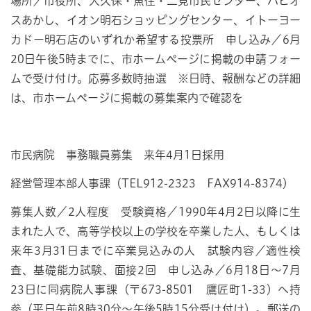
場所／市役所、大久保・魚住・二見市民センター、パピオ
スあかし、イオン明石ショッピングセンター、イトーヨー
カドー明石店のいずれか希望する投票所 申し込み／6月
20日午後5時までに、市ホームページに掲載の申請フォー
ムで受け付け。応募多数時抽選 ※日時、報酬などの詳細
は、市ホームページに掲載の募集案内で確認を
市民病院 事務職員募集 来年4月1日採用
経営管理本部人事課（TEL912-2323 FAX914-8374）
募集人数／2人程度 受験資格／1990年4月2日以降に生
まれた人で、高等学校以上の学校を卒業した人、もしくは
来年3月31日までに卒業見込みの人 試験内容／適性検
査、基礎能力試験、面接2回 申し込み／6月18日～7月
23日に同病院人事課（〒673-8501 鷹匠町1-33）へ持
参（平日午前8時30分～午後5時15分受け付け）。郵送の