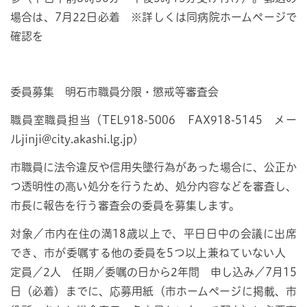
場合は、7月22日必着 ※詳しくは同病院ホームページで
確認を
委員募集 明石市職員分限・懲戒等審査会
職員室職員担当（TEL918-5006 FAX918-5145 メー
ルjinji@city.akashi.lg.jp）
市職員に法令違反や信用失墜行為があった場合に、公正か
つ透明性の高い処分を行うため、処分内容などを審査し、
市長に報告を行う審査会の委員を募集します。
対象／市内在住の満18歳以上で、平日日中の会議に出席
でき、市が委嘱する他の委員を5つ以上兼ねていない人
定員／2人 任期／委嘱の日から2年間 申し込み／7月15
日（必着）までに、応募用紙（市ホームページに掲載、市