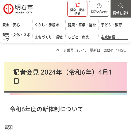
明石市
緊急・災害
お問い合わせ
情報を探す
情報
安全・安心
くらし・手続き
健康・医療・福祉
子ども・教育
観光・文化・スポ
まちづくり・環境
しごと・産業
市政情報
ーツ
ページ番号 : 35745
更新日：2024年4月5日
記者会見 2024年（令和6年）4月1
日
令和6年度の新体制について
資料