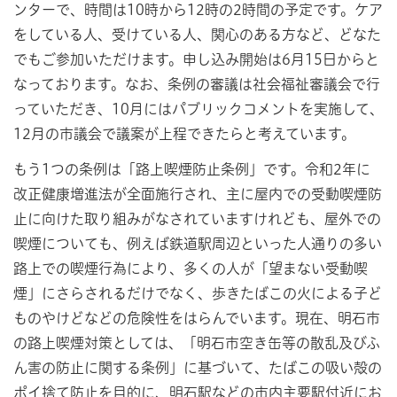
ンターで、時間は10時から12時の2時間の予定です。ケア
をしている人、受けている人、関心のある方など、どなた
でもご参加いただけます。申し込み開始は6月15日からと
なっております。なお、条例の審議は社会福祉審議会で行
っていただき、10月にはパブリックコメントを実施して、
12月の市議会で議案が上程できたらと考えています。
もう1つの条例は「路上喫煙防止条例」です。令和2年に
改正健康増進法が全面施行され、主に屋内での受動喫煙防
止に向けた取り組みがなされていますけれども、屋外での
喫煙についても、例えば鉄道駅周辺といった人通りの多い
路上での喫煙行為により、多くの人が「望まない受動喫
煙」にさらされるだけでなく、歩きたばこの火による子ど
ものやけどなどの危険性をはらんでいます。現在、明石市
の路上喫煙対策としては、「明石市空き缶等の散乱及びふ
ん害の防止に関する条例」に基づいて、たばこの吸い殻の
ポイ捨て防止を目的に、明石駅などの市内主要駅付近にお