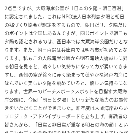
2点目ですが、大蔵海岸公園が「日本の夕陽・朝日百選」
に認定されました。これはNPO法人日本列島夕陽と朝日
の郷づくり協会が認定をするもので、朝日だけ、夕陽だけ
のポイントは全国にあるんですが、同じポイントで朝日も
夕陽も認定されるのは、西日本では大蔵海岸公園だけとな
ります。また、朝日百選は兵庫県では明石市が初めてとな
ります。私もこの大蔵海岸公園から明石海峡大橋越しに昇
る朝日を見ると、清々しい気持ちになって力が湧いてきま
すし、西側の空が徐々に赤く染まって穏やかな瀬戸内海に
沈んでいく美しい夕陽を眺めていると、優しい気持ちにな
ります。世界一のビーチスポーツスポットを目指す大蔵海
岸公園に、今回「朝日と夕陽」という新たな魅力のお墨付
きをいただくことができました。昨年度は大蔵海岸みらい
プロジェクトアドバイザリーボードを立ち上げ、有識者の
皆さんから、「日常と非日常が重なる明石の海の顔」とい
うコンセプトや今後の取り組みの方向性をまとめていただ