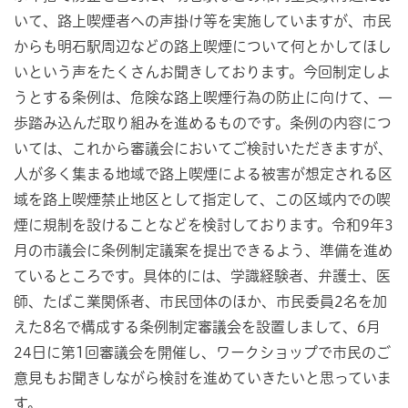
いて、路上喫煙者への声掛け等を実施していますが、市民
からも明石駅周辺などの路上喫煙について何とかしてほし
いという声をたくさんお聞きしております。今回制定しよ
うとする条例は、危険な路上喫煙行為の防止に向けて、一
歩踏み込んだ取り組みを進めるものです。条例の内容につ
いては、これから審議会においてご検討いただきますが、
人が多く集まる地域で路上喫煙による被害が想定される区
域を路上喫煙禁止地区として指定して、この区域内での喫
煙に規制を設けることなどを検討しております。令和9年3
月の市議会に条例制定議案を提出できるよう、準備を進め
ているところです。具体的には、学識経験者、弁護士、医
師、たばこ業関係者、市民団体のほか、市民委員2名を加
えた8名で構成する条例制定審議会を設置しまして、6月
24日に第1回審議会を開催し、ワークショップで市民のご
意見もお聞きしながら検討を進めていきたいと思っていま
す。