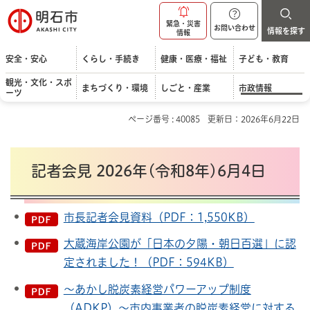
明石市
緊急・災害
お問い合わせ
情報を探す
情報
安全・安心
くらし・手続き
健康・医療・福祉
子ども・教育
観光・文化・スポ
まちづくり・環境
しごと・産業
市政情報
ーツ
ページ番号 : 40085
更新日：2026年6月22日
記者会見 2026年(令和8年)6月4日
市長記者会見資料（PDF：1,550KB）
大蔵海岸公園が「日本の夕陽・朝日百選」に認
定されました！（PDF：594KB）
～あかし脱炭素経営パワーアップ制度
（ADKP）～市内事業者の脱炭素経営に対する