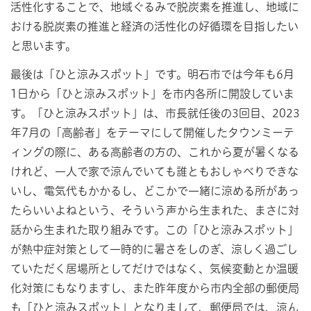
活性化することで、地域ぐるみで脱炭素を推進し、地域に
おける脱炭素の推進と経済の活性化の好循環を目指したい
と思います。
最後は「ひと涼みスポット」です。明石市では今年も6月
1日から「ひと涼みスポット」を市内各所に開設していま
す。「ひと涼みスポット」は、市長就任後の3回目、2023
年7月の「高齢者」をテーマにして開催したタウンミーテ
ィングの際に、ある高齢者の方の、これから夏が暑くなる
けれど、一人で家で涼んでいても誰ともおしゃべりできな
いし、電気代もかかるし、どこかで一緒に涼める所があっ
たらいいよねという、そういう声から生まれた、まさに対
話から生まれた取り組みです。この「ひと涼みスポット」
が熱中症対策として一時的に暑さをしのぎ、涼しく過ごし
ていただく居場所としてだけではなく、気候変動とか温暖
化対策にもなりますし、また昨年度から市内全部の郵便局
も「ひと涼みスポット」となりまして、郵便局では、涼ん