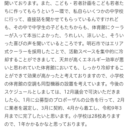
聞いております。また、こども・若者計画をこども若者た
ちに作ってもらうという一環で、私自らいくつかの中学校
に行って、直接話を聞かせてもらっているんですけれど
も、その中で中学生の子どもたちからも、体育館にクーラ
ーが入って本当によかった、うれしい、涼しいと、そうい
った喜びの声を聞いているところです。明石市ではエリア
式クーラーを採用したことで、活動スペースを集中的に冷
却することができまして、天井が高くエネルギー効率が悪
いと思われていた体育館においても、しっかり冷却するこ
とができて効果が高かったと考えておりますので、小学校
の体育館の空調も同型機器の設置を考えています。今後の
スケジュールとしましては、12月議会で可決いただきま
したら、1月に公募型のプロポーザルの公告を行って、2月
に業者を選定し、3月に契約、4月から着工し、令和9年3
月までに完了したいと思います。小学校は28校あります
ので、1年かかるかなと思っております。