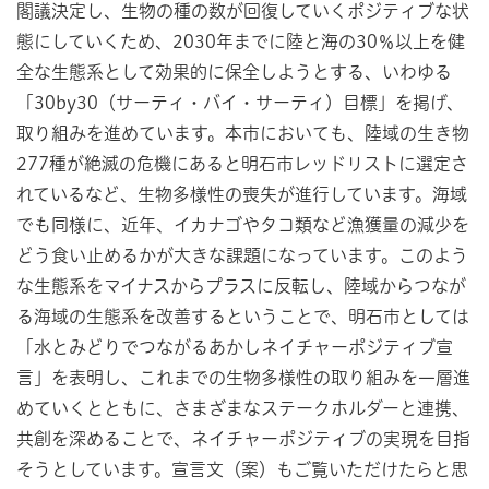
閣議決定し、生物の種の数が回復していくポジティブな状
態にしていくため、2030年までに陸と海の30％以上を健
全な生態系として効果的に保全しようとする、いわゆる
「30by30（サーティ・バイ・サーティ）目標」を掲げ、
取り組みを進めています。本市においても、陸域の生き物
277種が絶滅の危機にあると明石市レッドリストに選定さ
れているなど、生物多様性の喪失が進行しています。海域
でも同様に、近年、イカナゴやタコ類など漁獲量の減少を
どう食い止めるかが大きな課題になっています。このよう
な生態系をマイナスからプラスに反転し、陸域からつなが
る海域の生態系を改善するということで、明石市としては
「水とみどりでつながるあかしネイチャーポジティブ宣
言」を表明し、これまでの生物多様性の取り組みを一層進
めていくとともに、さまざまなステークホルダーと連携、
共創を深めることで、ネイチャーポジティブの実現を目指
そうとしています。宣言文（案）もご覧いただけたらと思