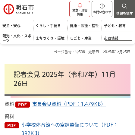
明石市
緊急・災害
お問い合わせ
情報を探す
情報
安全・安心
くらし・手続き
健康・医療・福祉
子ども・教育
観光・文化・スポ
まちづくり・環境
しごと・産業
市政情報
ーツ
ページ番号 : 39508
更新日：2025年12月25日
記者会見 2025年（令和7年）11月
26日
資料
市長会見資料（PDF：1,479KB）
資料
小学校体育館への空調整備について（PDF：
392KB）