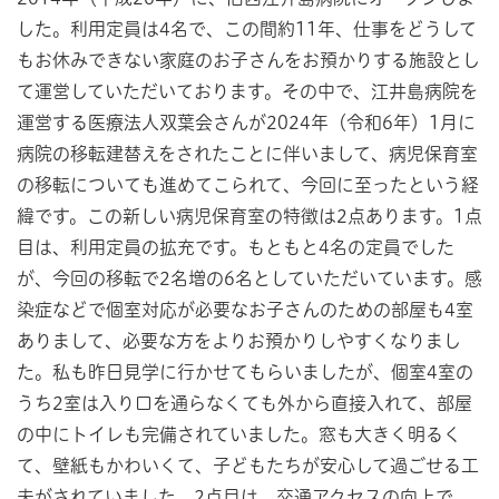
した。利用定員は4名で、この間約11年、仕事をどうして
もお休みできない家庭のお子さんをお預かりする施設とし
て運営していただいております。その中で、江井島病院を
運営する医療法人双葉会さんが2024年（令和6年）1月に
病院の移転建替えをされたことに伴いまして、病児保育室
の移転についても進めてこられて、今回に至ったという経
緯です。この新しい病児保育室の特徴は2点あります。1点
目は、利用定員の拡充です。もともと4名の定員でした
が、今回の移転で2名増の6名としていただいています。感
染症などで個室対応が必要なお子さんのための部屋も4室
ありまして、必要な方をよりお預かりしやすくなりまし
た。私も昨日見学に行かせてもらいましたが、個室4室の
うち2室は入り口を通らなくても外から直接入れて、部屋
の中にトイレも完備されていました。窓も大きく明るく
て、壁紙もかわいくて、子どもたちが安心して過ごせる工
夫がされていました。2点目は、交通アクセスの向上で