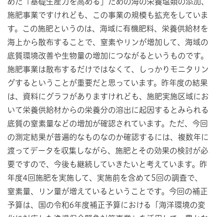
めた「基礎生産力を高める」ための海の栄養塩類の添加、
施肥事業ですけれども、この事業の規模も拡充をしていま
す。この施肥というのは、海域に有機肥料、栄養供給材を
海上から散布することで、窒素やリンが増加して、海域の
底質環境改善や生物量の増加につながるというものです。
施肥事業は散布するだけではなくて、しっかりモニタリン
グするということが重要だと思っています。昨年度の結果
は、資料にグラフがありますけれども、施肥実施区域にお
いて栄養供給材からの栄養分の溶出に起因するとみられる
底質の窒素量などの増加が確認されています。ただ、今回
の測定結果が普遍的なものなのか確認するには、複数年に
渡ってデータを収集しながら、施肥とその効果の検討が必
要ですので、今後も継続していきたいと考えています。昨
年度4回施肥を実施して、実施前を含めて5回の調査で、
窒素量、リン量が増えているということです。今回の補正
予算は、国の令和6年度補正予算における「海洋環境の変