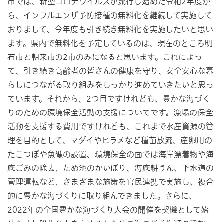
市では、新型コロナウイルスが流行し始めた令和2年度か
ら、インフルエンザ予防接種の無料化を継続して実施して
おりまして、今年度も引き続き無料化を実施したいと思い
ます。県内で無料化を予定しているのは、現在のところ明
石市と朝来市の2市のみになると思います。これによっ
て、引き続き高齢者の皆さんの健康を守り、安全安心な暮
らしにつながる取り組みをしっかり進めていきたいと思っ
ています。それから、2つ目ですけれども、豊かな海づく
りのための環境保全活動の支援についてです。漁場の保全
活動を支援する費用ですけれども、これまで水産資源の管
理を目的として、マダイやヒラメなど種苗放流、産卵用の
たこつぼや魚礁の設置、環境保全の面では海岸漂着物や海
底ごみの除去、ため池のかいぼり、海底耕うん、下水道の
管理運転など、さまざまな施策を官民連携で実施し、複合
的に豊かな海づくりに取り組んできました。さらに、
2022年の全国豊かな海づくり大会の開催を契機として始