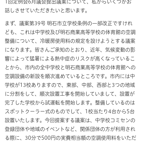
1回定例会6月議会提出議案について、私からいくつかお
話しさせていただきたいと思います。
まず、議案第39号 明石市立学校条例の一部改正ですけれ
ども、これは中学校及び明石商業高等学校の体育館の空調
整備について、冷暖房使用料の規定を設けようとする議案
になります。皆さんご承知のとおり、近年、気候変動の影
響によって猛暑による熱中症のリスクが高くなっているこ
とから、市内の全中学校と明石商業高等学校の体育館への
空調設備の新設を順次進めているところです。市内には中
学校が13校ありますので、東部、中部、西部と3つの地域
に分割をして、順次設置工事を開始していまして、設置が
完了した学校から試運転を開始します。整備しているのは
スポットクーラー式のものでして、1校当たり4台から5台
設置いたします。今回提案する議案は、中学校コミセンの
登録団体や地域のイベントなど、関係団体の方が利用され
る際に、30分で500円の実費相当額の空調使用料をいただ