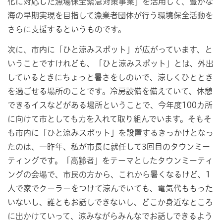
化に対応した漁場保全緊急対策事業」を活用して、豊かな
海の早期実現を目指して漁業者団体が行う環境保全活動を
さらに支援するというものです。
次に、市内に「ひと涼みスポット」が広がっています、と
いうことですけれども、「ひと涼みスポット」とは、外出
しているときにちょっと暑さをしのいで、涼しくひととき
を過ごせる場所のことです。冷房設備を備えていて、休憩
できるイスなどがある場所ということで、今年度100カ所
に向けて市としても力を入れて取り組んでいます。そもそ
も市内に「ひと涼みスポット」を設置するきっかけとなっ
たのは、一昨年、私が市長に就任して3回目のタウンミー
ティングです。「高齢者」をテーマとしたタウンミーティ
ングの会場で、市民の方から、これから暑くなるけど、1
人で家でクーラーをつけて涼んでいても、電気代ももった
いないし、誰ともお話しできないし、どこか身近なところ
に出かけていって、涼みながらみんなでお話しできるよう