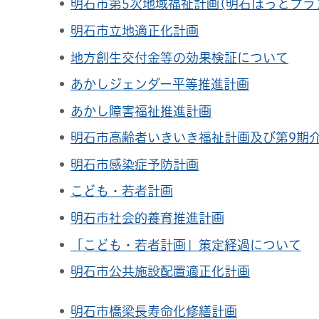
明石市第5次地域福祉計画(明石ほっとプラ
明石市立地適正化計画
地方創生交付金等の効果検証について
あかしジェンダー平等推進計画
あかし障害福祉推進計画
明石市高齢者いきいき福祉計画及び第9期
明石市感染症予防計画
こども・若者計画
明石市社会的養育推進計画
「こども・若者計画」策定経過について
明石市公共施設配置適正化計画
明石市橋梁長寿命化修繕計画