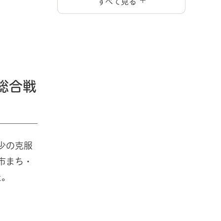
すべて見る
総合戦
少の克服
市まち・
た。