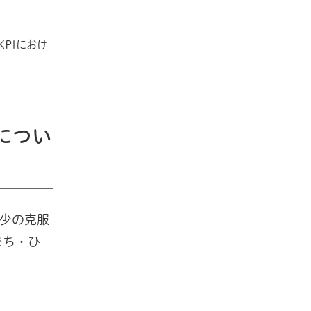
PIにおけ
につい
少の克服
まち・ひ