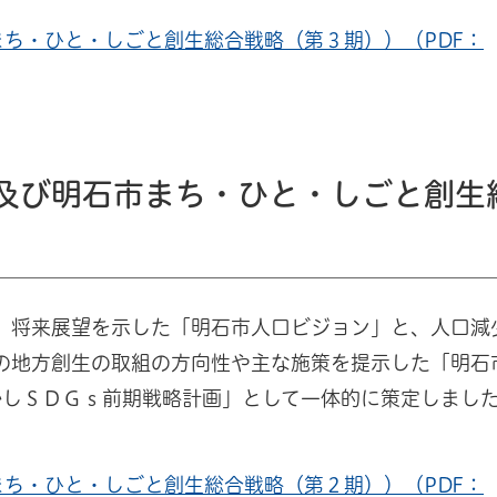
ち・ひと・しごと創生総合戦略（第３期））（PDF：
及び明石市まち・ひと・しごと創生
、将来展望を示した「明石市人口ビジョン」と、人口減
での地方創生の取組の方向性や主な施策を提示した「明石
かしＳＤＧｓ前期戦略計画」として一体的に策定しまし
ち・ひと・しごと創生総合戦略（第２期））（PDF：