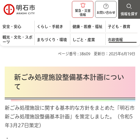
明石市
緊急・災害
お問い合わせ
情報を探す
情報
安全・安心
くらし・手続き
健康・医療・福祉
子ども・教育
観光・文化・スポ
まちづくり・環境
しごと・産業
市政情報
ーツ
ページ番号 : 38609
更新日：2025年6月19日
新ごみ処理施設整備基本計画につい
て
新ごみ処理施設に関する基本的な方針をまとめた「明石市
新ごみ処理施設整備基本計画」を策定しました。（令和5
年3月27日策定）
・