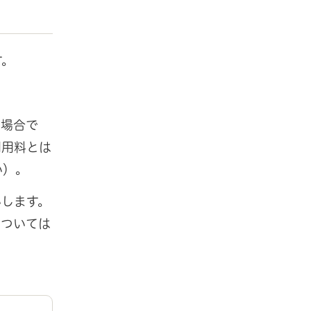
す。
た場合で
利用料とは
い）。
いします。
については