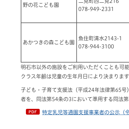
二見町西二見216
野の花こども園
078-949-2331
魚住町清水2143-1
あかつきの森こども園
078-944-3100
明石市以外の施設をご利用いただくことも可
クラス年齢は児童の生年月日により決まります
子ども・子育て支援法（平成24年法律第65号
者を、同法第54条の3において準用する同法第
特定乳児等通園支援事業者の公示（令和