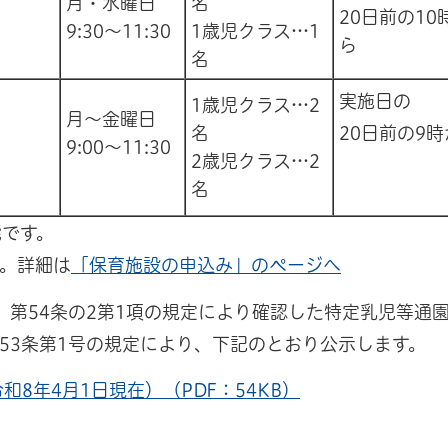
月・水曜日
名
20日前の10
9:30～11:30
1歳児クラス…1
ら
名
実施日の
1歳児クラス…2
月～金曜日
名
20日前の9
9:00～11:30
2歳児クラス…2
名
能です。
。詳細は
「保育施設の申込み」のページへ
）第54条の2第1項の規定により確認した特定乳児等通
53条第1号の規定により、下記のとおり公示します。
8年4月1日現在）（PDF：54KB）