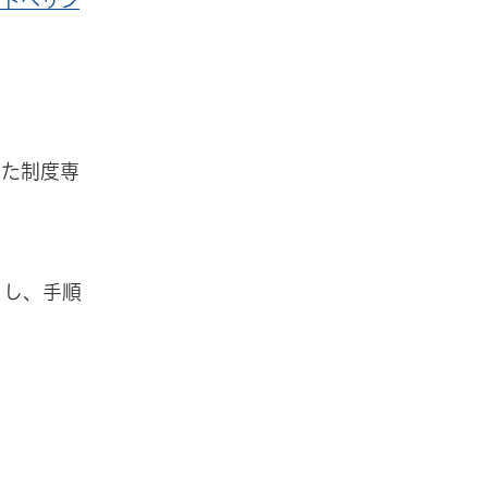
イトへリン
した制度専
クし、手順