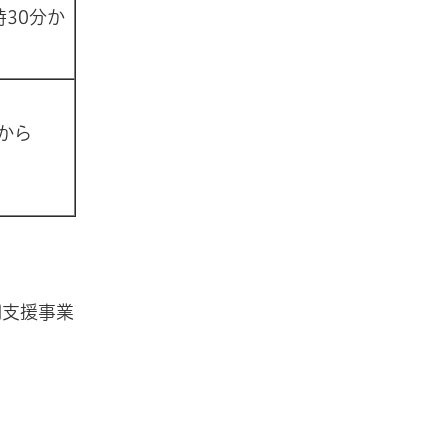
時30分か
時から
園支援事業