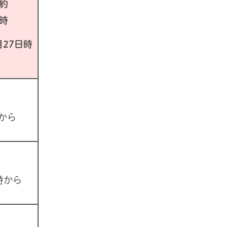
約
時
月27日時
時から
時から