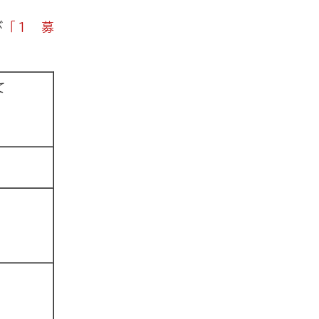
び
「１ 募
て