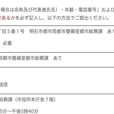
の場合は名称及び代表者氏名）・年齢・電話番号」およ
であるか
を必ず記入し、以下の方法でご提出ください。
崎１丁目５番１号 明石市都市局都市整備室都市総務課 あ
日）必着
市都市局都市整備室都市総務課 あて
送信
総務課（市役所本庁舎７階）
5分～午後5時40分