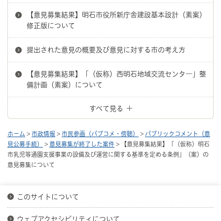
【意見募集結果】明石市役所新庁舎建設基本設計（素案）
修正版について
提出された意見の概要及び意見に対する市の考え方
【意見募集結果】「（仮称）西明石地域交流センタ―」整
備計画（素案）について
すべて見る
ホーム
>
市政情報
>
市民参画（パブコメ・傍聴）
>
パブリックコメント（意
見公募手続）
>
意見募集が終了した案件
> 【意見募集結果】「（仮称）明石
市乳児等通園支援事業の設備及び運営に関する基準を定める条例」（案）の
意見募集について
このサイトについて
ウェブアクセシビリティについて