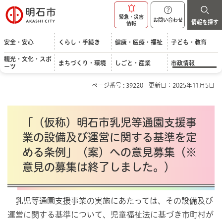
明石市
緊急・災害
お問い合わせ
情報を探す
情報
安全・安心
くらし・手続き
健康・医療・福祉
子ども・教育
観光・文化・スポ
まちづくり・環境
しごと・産業
市政情報
ーツ
ページ番号 : 39220
更新日：2025年11月5日
「（仮称）明石市乳児等通園支援事
業の設備及び運営に関する基準を定
める条例」（案）への意見募集（※
意見の募集は終了しました。）
乳児等通園支援事業の実施にあたっては、その設備及び
運営に関する基準について、児童福祉法に基づき市町村が