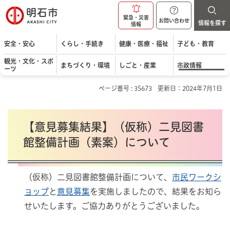
明石市
緊急・災害
お問い合わせ
情報を探す
情報
安全・安心
くらし・手続き
健康・医療・福祉
子ども・教育
観光・文化・スポ
まちづくり・環境
しごと・産業
市政情報
ーツ
ページ番号 : 35673
更新日：2024年7月1日
【意見募集結果】（仮称）二見図書
館整備計画（素案）について
（仮称）二見図書館整備計画について、
市民ワークシ
ョップ
と
意見募集
を実施しましたので、結果をお知ら
せいたします。ご協力ありがとうございました。