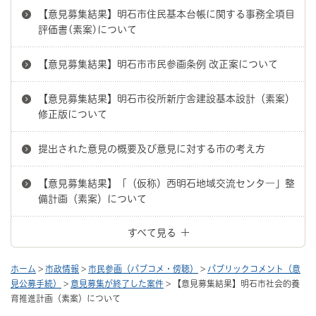
【意見募集結果】明石市住民基本台帳に関する事務全項目
評価書(素案)について
【意見募集結果】明石市市民参画条例 改正案について
【意見募集結果】明石市役所新庁舎建設基本設計（素案）
修正版について
提出された意見の概要及び意見に対する市の考え方
【意見募集結果】「（仮称）西明石地域交流センタ―」整
備計画（素案）について
すべて見る
ホーム
>
市政情報
>
市民参画（パブコメ・傍聴）
>
パブリックコメント（意
見公募手続）
>
意見募集が終了した案件
> 【意見募集結果】明石市社会的養
育推進計画（素案）について