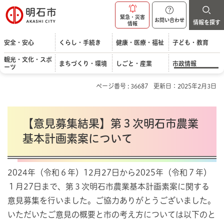
明石市
緊急・災害
お問い合わせ
情報を探す
情報
安全・安心
くらし・手続き
健康・医療・福祉
子ども・教育
観光・文化・スポ
まちづくり・環境
しごと・産業
市政情報
ーツ
ページ番号 : 36687
更新日：2025年2月3日
【意見募集結果】第３次明石市農業
基本計画素案について
2024年（令和６年）12月27日から2025年（令和７年）
１月27日まで、第３次明石市農業基本計画素案に関する
意見募集を行いました。ご協力ありがとうございました。
いただいたご意見の概要と市の考え方については以下のと