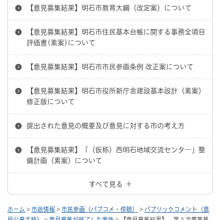
【意見募集結果】明石市教育大綱（改定案）について
【意見募集結果】明石市住民基本台帳に関する事務全項目
評価書(素案)について
【意見募集結果】明石市市民参画条例 改正案について
【意見募集結果】明石市役所新庁舎建設基本設計（素案）
修正版について
提出された意見の概要及び意見に対する市の考え方
【意見募集結果】「（仮称）西明石地域交流センタ―」整
備計画（素案）について
すべて見る
ホーム
>
市政情報
>
市民参画（パブコメ・傍聴）
>
パブリックコメント（意
見公募手続）
>
意見募集が終了した案件
> 【意見募集結果】 第３次農業基