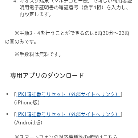
キオスク端末（マルチコピー機）で新しい利用者証
明用電子証明書の暗証番号（数字4桁）を入力し、
再設定します。
※手順3・4を行うことができるのは6時30分～23時
の間のみです。
※手数料は無料です。
専用アプリのダウンロード
『
JPKI暗証番号リセット（外部サイトへリンク）
』
（iPhone版）
『
JPKI暗証番号リセット（外部サイトへリンク）
』
（Android版）
※スマートフォンの対応機種等の確認はこちら