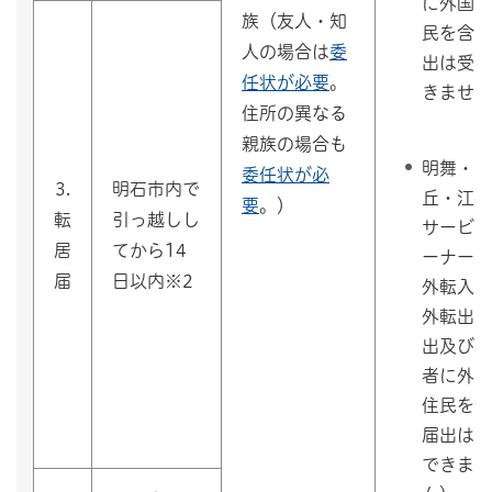
に外国人
族（友人・知
民を含む
人の場合は
委
出は受付
任状が必要
。
きません
住所の異なる
親族の場合も
明舞・高
委任状が必
3.
明石市内で
丘・江井
要
。）
転
引っ越しし
サービス
居
てから14
ーナー（
届
日以内※2
外転入、
外転出の
出及び異
者に外国
住民を含
届出は受
できませ