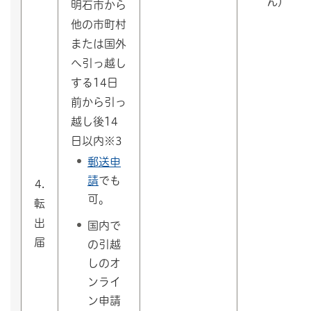
ん）
明石市から
他の市町村
または国外
へ引っ越し
する14日
前から引っ
越し後14
日以内※3
郵送申
請
でも
4.
可。
転
出
国内で
届
の引越
しのオ
ンライ
ン申請