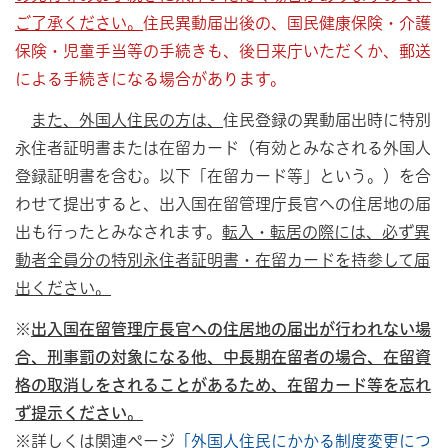
ご了承ください。
住民異動届出後の、国民健康保険・介護
保険・児童手当等の手続きも
、後日来庁いただくか、郵送
による手続きになる場合があります。
また、外国人住民の方は、
住民登録の異動届出時に特別
永住者証明書または在留カード（有効とみなされる外国人
登録証明書を含む。以下「在留カード等」という。）を合
わせて提出すると、出入国在留管理庁長官への住居地の届
出も行ったとみなされます。
転入・転居の際には、必ず異
動者全員分の特別永住者証明書・在留カードを持参して届
出ください。
※
出入国在留管理庁長官への住居地の届出が行われない場
合、刑事罰の対象になる他、中長期在留者の場合、在留資
格の取消しをされることがあるため、在留カード等を忘れ
ず提示ください。
※詳しくは関連ページ
「外国人住民にかかる制度変更につ