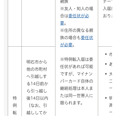
ナーで
親族
入届は
※友人・知人の場
おりま
合は
委任状が必
要
。
※住所の異なる親
族の場合も
委任状
が必要
。
市
※特例転入届は委
明石市から
あ
任状があれば可能
他の市町村
ですが、マイナン
大
へ引越しす
バーカード自体の
二
る14日前か
ー
継続処理は本人ま
ら引っ越し
たは同一世帯人に
明
特
後14日以内
限られます。
高
例
（なお、引
ー
転
越ししてか