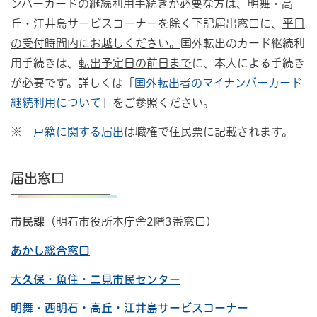
ンバーカードの継続利用手続きが必要な方は、明舞・高
丘・江井島サービスコーナーを除く下記届出窓口に、
平日
の受付時間内にお越しください。
国外転出のカード継続利
用手続きは、
転出予定日の前日まで
に、本人による手続き
が必要です。詳しくは「
国外転出者のマイナンバーカード
継続利用について
」をご参照ください。
※
戸籍に関する届出
は職権で住民票に記載されます。
届出窓口
市民課
（明石市役所本庁舎2階3番窓口）
あかし総合窓口
大久保・魚住・二見市民センター
明舞
・
西明石・高丘・江井島サービスコーナー