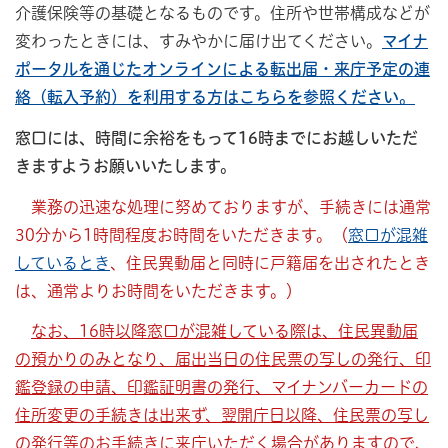
介護保険等の基礎となるものです。住所や世帯構成などが
変わったときには、すみやかに届け出てください。
マイナ
ポータルを通じたオンラインによる転出届・来庁予定の連
絡（転入予約）を利用する方はこちらを参照ください。
窓口には、時間に余裕をもって16時までにお越しいただ
きますようお願いいたします。
業務の迅速な処理に努めておりますが、手続きには通常
30分から1時間程度お時間をいただきます。（
窓口が混雑
しているとき
、住民異動届と同時に戸籍届を出されたとき
は、通常よりお時間をいただきます。）
なお、16時以降窓口が混雑している際は、住民異動届
の預かりのみとなり、届出当日の住民票の写しの発行、印
鑑登録の申請、印鑑証明書の発行、マイナンバーカードの
住所変更の手続きは出来ず、翌開庁日以降、住民票の写し
の発行等のお手続きに来庁いただく場合がありますので、