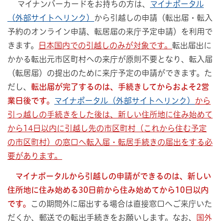
マイナンバーカードをお持ちの方は、
マイナポータル
（外部サイトへリンク）
から引越しの申請（転出届・転入
予約のオンライン申請、転居届の来庁予定申請）を利用で
きます。
日本国内での引越しのみが対象です。
転出届出に
かかる転出元市区町村への来庁が原則不要となり、転入届
（転居届）の提出のために来庁予定の申請ができます。た
だし、
転出届が完了するのは、手続きしてからおよそ2営
業日後です。
マイナポータル（外部サイトへリンク）
から
引っ越しの手続きをした後は、新しい住所地に住み始めて
から14日以内に引越し先の市区町村（これから住む予定
の市区町村）の窓口へ転入届・転居手続きの届出をする必
要があります。
マイナポータルから引越しの申請ができるのは、新しい
住所地に住み始める30日前から住み始めてから10日以内
です。
この期間外に届出する場合は直接窓口へご来庁いた
だくか、郵送での転出手続きをお願いします。なお、
国外