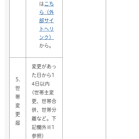
は
こち
ら（外
部サイ
トへリ
ンク）
から。
変更があっ
た日から1
5.
4日以内
世
(世帯主変
帯
更、世帯合
変
併、世帯分
更
離など。下
届
記欄外※1
参照)