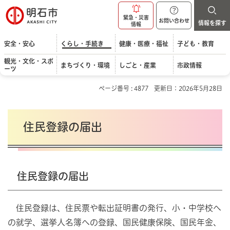
明石市
緊急・災害
お問い合わせ
情報を探す
情報
安全・安心
くらし・手続き
健康・医療・福祉
子ども・教育
観光・文化・スポ
まちづくり・環境
しごと・産業
市政情報
ーツ
ページ番号 : 4877
更新日：2026年5月28日
住民登録の届出
住民登録の届出
住民登録は、住民票や転出証明書の発行、小・中学校へ
の就学、選挙人名簿への登録、国民健康保険、国民年金、