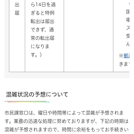
（
出
ら14日を過
国
届
ぎると特例
場
転出は届出
ス
できず、通
受
常の転出届
ん
になりま
す。）
※
郵送
きます
混雑状況の予想について
市民課窓口は、曜日や時間帯によって混雑が予想されま
す。業務の迅速な処理に努めておりますが、下記の時期は
混雑が予想されますので、時間に余裕をもってお手続きい