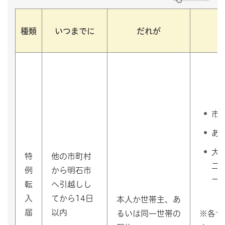
種類
いつまでに
だれが
市
あ
大
特
他の市町村
二
例
から明石市
ー
転
へ引越しし
入
てから14日
本人か世帯主、あ
届
以内
※各サ
るいは同一世帯の