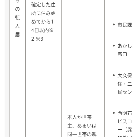
ら
確定した住
の
所に住み始
転
めてから1
市民課
入
4日以内※
届
2 ※3
あかし総
窓口
大久保・
住・二見
民センタ
西明石サ
本人か世帯
ビスコー
主、あるいは
ー（異動
同一世帯の親