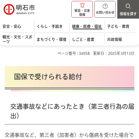
明石市
緊急・災害
お問い合わせ
情報を探す
情報
安全・安心
くらし・手続き
健康・医療・福祉
子ども・教育
観光・文化・スポ
まちづくり・環境
しごと・産業
市政情報
ーツ
ページ番号 : 34958
更新日：2025年3月13日
国保で受けられる給付
交通事故などにあったとき（第三者行為の届
出）
交通事故など、第三者（加害者）から傷病を受けた場合で