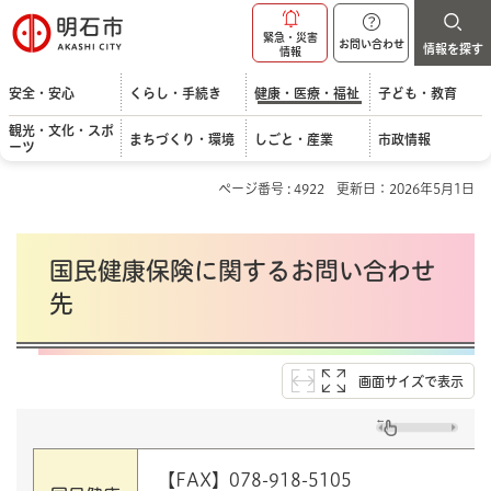
明石市
緊急・災害
お問い合わせ
情報を探す
情報
安全・安心
くらし・手続き
健康・医療・福祉
子ども・教育
観光・文化・スポ
まちづくり・環境
しごと・産業
市政情報
ーツ
ページ番号 : 4922
更新日：2026年5月1日
国民健康保険に関するお問い合わせ
先
画面サイズで表示
【FAX】078-918-5105