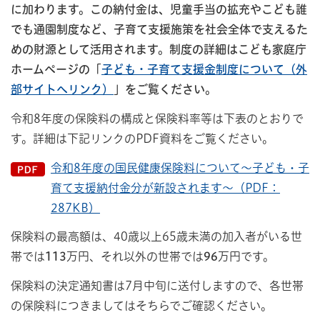
に加わります。この納付金は、児童手当の拡充やこども誰
でも通園制度など、子育て支援施策を社会全体で支えるた
めの財源として活用されます。
制度の詳細はこども家庭庁
ホームページの「
子ども・子育て支援金制度について（外
部サイトへリンク）
」をご覧ください。
令和8年度の保険料の構成と保険料率等は下表のとおりで
す。詳細は下記リンクのPDF資料をご覧ください。
令和8年度の国民健康保険料について～子ども・子
育て支援納付金分が新設されます～（PDF：
287KB）
保険料の最高額は、40歳以上65歳未満の加入者がいる世
帯では
113
万円、それ以外の世帯では
96
万円です。
保険料の決定通知書は7月中旬に送付しますので、各世帯
の保険料につきましてはそちらでご確認ください。