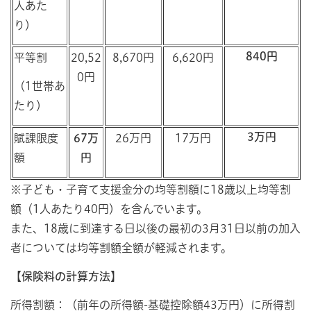
人あた
り）
840円
平等割
20,52
8,670円
6,620円
0円
（1世帯あ
たり）
3万円
賦課限度
67万
26万円
17万円
額
円
※子ども・子育て支援金分の均等割額に18歳以上均等割
額（1人あたり40円）を含んでいます。
また、18歳に到達する日以後の最初の3月31日以前の加入
者については均等割額全額が軽減されます。
【保険料の計算方法】
所得割額：（前年の所得額-基礎控除額43万円）に所得割