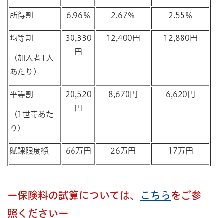
所得割
6.96％
2.67％
2.55％
均等割
30,330
12,400円
12,880円
円
（加入者1人
あたり）
平等割
20,520
8,670円
6,620円
円
（1世帯あた
り）
賦課限度額
66万円
26万円
17万円
ー保険料の試算については、
こちら
をご参
照くださいー