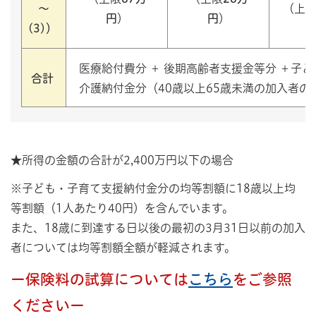
～
（上
円
）
円
）
(3)）
医療給付費分 ＋ 後期高齢者支援金等分 ＋子
合計
介護納付金分（40歳以上65歳未満の加入者の
★所得の金額の合計が2,400万円以下の場合
※子ども・子育て支援納付金分の均等割額に18歳以上均
等割額（1人あたり40円）を含んでいます。
また、18歳に到達する日以後の最初の3月31日以前の加入
者については均等割額全額が軽減されます。
ー保険料の試算については
こちら
をご参照
くださいー