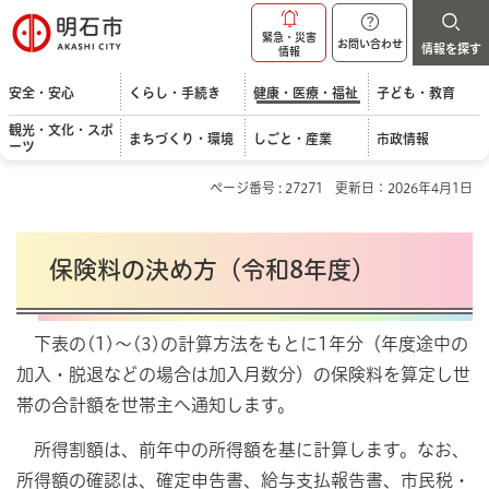
明石市
緊急・災害
お問い合わせ
情報を探す
情報
安全・安心
くらし・手続き
健康・医療・福祉
子ども・教育
観光・文化・スポ
まちづくり・環境
しごと・産業
市政情報
ーツ
ページ番号 : 27271
更新日：2026年4月1日
保険料の決め方（令和8年度）
下表の(1)～(3)の計算方法をもとに1年分（年度途中の
加入・脱退などの場合は加入月数分）の保険料を算定し世
帯の合計額を世帯主へ通知します。
所得割額は、前年中の所得額を基に計算します。なお、
所得額の確認は、確定申告書、給与支払報告書、市民税・