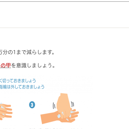
万分の1まで減らします。
手の甲
を意識しましょう。