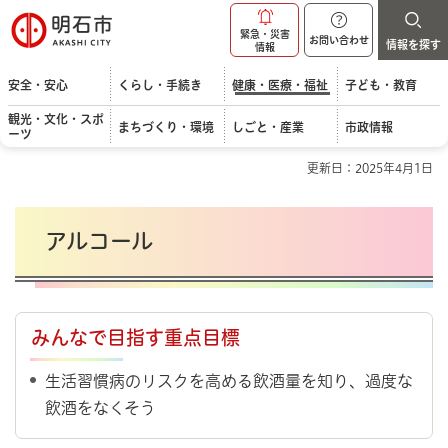
明石市
緊急・災害
お問い合わせ
情報を探す
情報
安全・安心
くらし・手続き
健康・医療・福祉
子ども・教育
観光・文化・スポ
まちづくり・環境
しごと・産業
市政情報
ーツ
更新日：2025年4月1日
アルコール
みんなで目指す重点目標
生活習慣病のリスクを高める飲酒量を知り、過度な
飲酒をなくそう