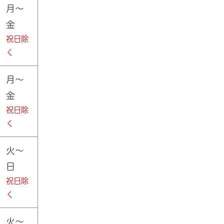
月～
金
祝日除
く
月～
金
祝日除
く
火～
日
祝日除
く
火～