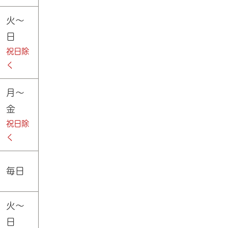
火～
日
祝日除
く
月～
金
祝日除
く
毎日
火～
日