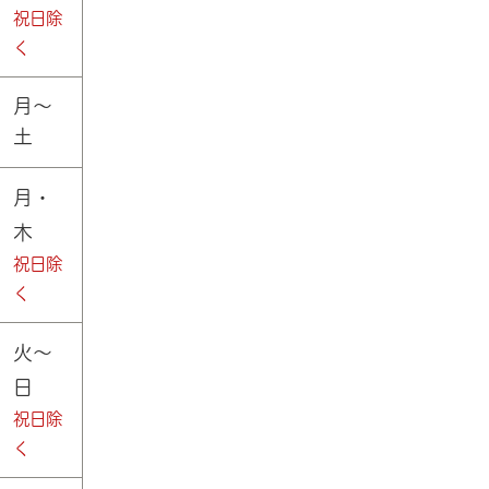
祝日除
く
月～
土
月・
木
祝日除
く
火～
日
祝日除
く