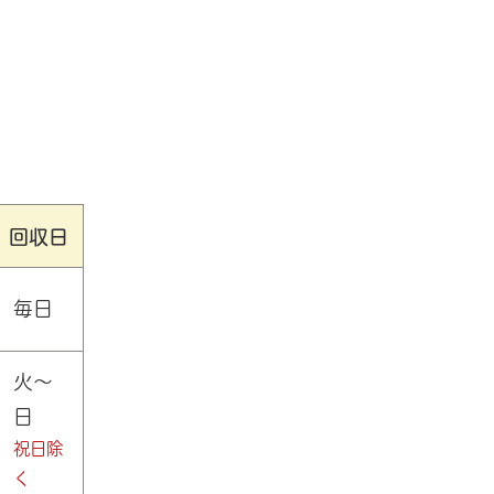
回収日
毎日
火～
日
祝日除
く