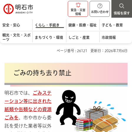
明石市
緊急・災害
お問い合わせ
情報を探す
情報
安全・安心
くらし・手続き
健康・医療・福祉
子ども・教育
観光・文化・スポ
まちづくり・環境
しごと・産業
市政情報
ーツ
ページ番号 : 26121
更新日：2026年7月6日
ごみの持ち去り禁止
明石市では、
ごみステ
ーション等に出された
紙類や缶類などの資源
ごみを
、市や市から委
託を受けた業者等以外