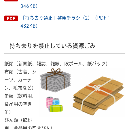
346KB）
「持ち去り禁止」啓発チラシ（2）（PDF：
482KB）
持ち去りを禁止している資源ごみ
紙類（新聞紙、雑誌、雑紙、段ボール、紙パック）
布類（古着、シ
ーツ、カーテ
ン、毛布など）
缶類（飲料用、
食品用の空き
缶）
びん類（飲料
用、食品用の空きびん）