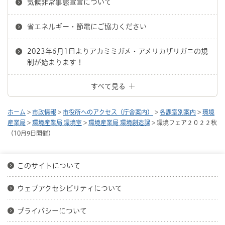
気候非常事態宣言について
省エネルギー・節電にご協力ください
2023年6月1日よりアカミミガメ・アメリカザリガニの規
制が始まります！
すべて見る
ホーム
>
市政情報
>
市役所へのアクセス（庁舎案内）
>
各課室別案内
>
環境
産業局
>
環境産業局 環境室
>
環境産業局 環境創造課
> 環境フェア２０２２秋
（10月9日開催）
このサイトについて
ウェブアクセシビリティについて
プライバシーについて