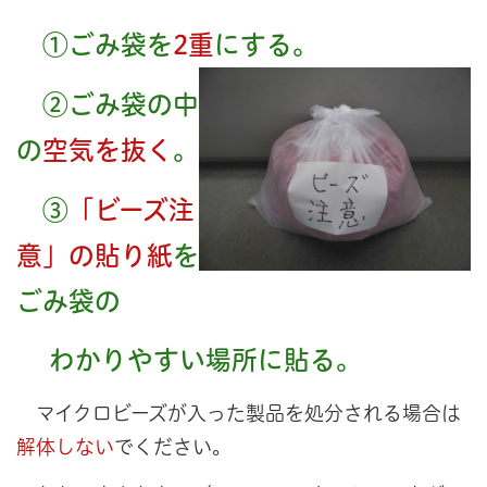
①ごみ袋を
2重
にする。
②ごみ袋の中
の
空気を抜く
。
③
「ビーズ注
意」の貼り紙
を
ごみ袋の
わかりやすい場所に貼る。
マイクロビーズが入った製品を処分される場合は
解体しない
でください。