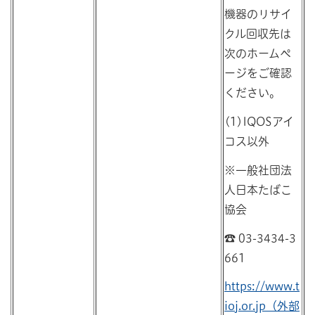
機器のリサイ
クル回収先は
次のホームペ
ージをご確認
ください。
(1)IQOSアイ
コス以外
※一般社団法
人日本たばこ
協会
☎ 03-3434-3
661
https://www.t
ioj.or.jp（外部