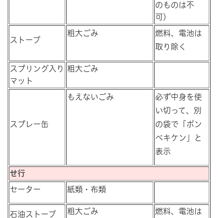
のものは不
可）
粗大ごみ
燃料、電池は
ストーブ
取り除く
スプリング入り
粗大ごみ
マット
もえないごみ
必ず中身を使
い切って、別
スプレー缶
の袋で「ボン
ベキケン」と
表示
せ行
セーター
紙類・布類
粗大ごみ
燃料、電池は
石油ストーブ