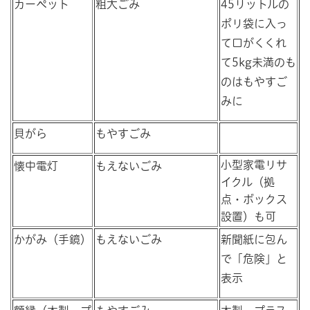
カーペット
粗大ごみ
45リットルの
ポリ袋に入っ
て口がくくれ
て5kg未満のも
のはもやすご
みに
貝がら
もやすごみ
小型家電リサ
懐中電灯
もえないごみ
イクル（拠
点・ボックス
設置）も可
かがみ（手鏡）
もえないごみ
新聞紙に包ん
で「危険」と
表示