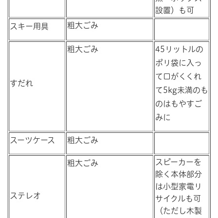
設置）も可
粗大ごみ
スキー用具
粗大ごみ
45リットルの
ポリ袋に入っ
て口がくくれ
すだれ
て5kg未満のも
のはもやすご
みに
スーツケース
粗大ごみ
スピーカーを
粗大ごみ
除く本体部分
は小型家電リ
ステレオ
サイクルも可
（ただし木製