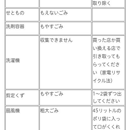
取り除く
せともの
もえないごみ
洗剤容器
もやすごみ
収集できません
買った店か買
い換える店で
引き取っても
洗濯機
らってくださ
い（家電リサ
イクル法）
もやすごみ
1～2袋ずつ出
剪定くず
してください
扇風機
粗大ごみ
45リットルの
ポリ袋に入っ
て口がくくれ