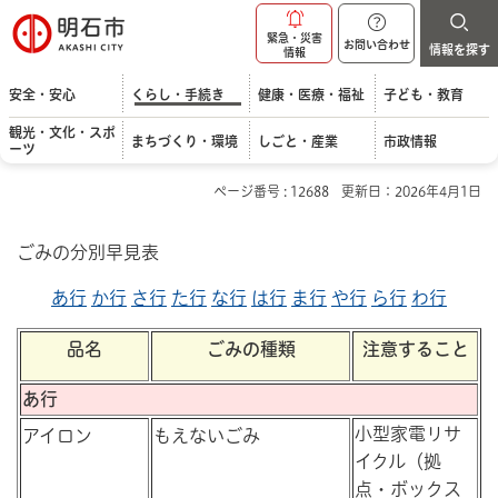
明石市
緊急・災害
お問い合わせ
情報を探す
情報
安全・安心
くらし・手続き
健康・医療・福祉
子ども・教育
観光・文化・スポ
まちづくり・環境
しごと・産業
市政情報
ーツ
ページ番号 : 12688
更新日：2026年4月1日
ごみの分別早見表
あ行
か行
さ行
た行
な行
は行
ま行
や行
ら行
わ行
品名
ごみの種類
注意すること
あ行
小型家電リサ
アイロン
もえないごみ
イクル（拠
点・ボックス