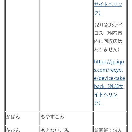
サイトへリン
ク）
(2)IQOSアイ
コス（明石市
内に回収店は
ありません）
https://jp.iqo
s.com/recycl
e/device-take
back（外部サ
イトへリン
ク）
かばん
もやすごみ
花びん
もえないごみ
新聞紙に包ん