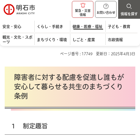
明石市
緊急・災害
お問い合わせ
情報を探す
情報
安全・安心
くらし・手続き
健康・医療・福祉
子ども・教育
観光・文化・スポ
まちづくり・環境
しごと・産業
市政情報
ーツ
ページ番号 : 17749
更新日：2025年4月3日
障害者に対する配慮を促進し誰もが
安心して暮らせる共生のまちづくり
条例
１ 制定趣旨