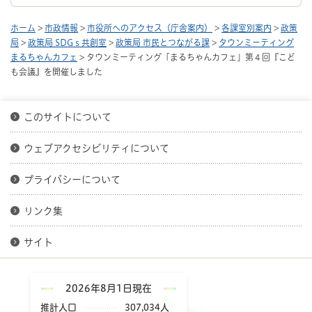
ホーム
>
市政情報
>
市役所へのアクセス（庁舎案内）
>
各課室別案内
>
政策
局
>
政策局 SDGｓ共創室
>
政策局 市民とつながる課
>
タウンミーティング
まるちゃんカフェ
> タウンミーティング「まるちゃんカフェ」第４回『こど
も会議』を開催しました
このサイトについて
ウェブアクセシビリティについて
プライバシーについて
リンク集
サイト
2026年8月1日現在
推計人口
307,034人