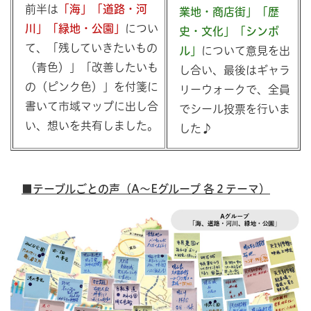
前半は
「海」「道路・河
業地・商店街」「歴
川」「緑地・公園」
につい
史・文化」「シンボ
て、「残していきたいもの
ル」
について意見を出
（青色）」「改善したいも
し合い、最後はギャラ
の（ピンク色）」を付箋に
リーウォークで、全員
書いて市域マップに出し合
でシール投票を行いま
い、想いを共有しました。
した♪
■テーブルごとの声（A～Eグループ 各２テーマ）