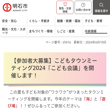
明石市
緊急・災害
お問い合わせ
情報を探す
情報
安全・安心
くらし・手続き
健康・医療・福祉
子ども・教育
観光・文化・スポ
まちづくり・環境
しごと・産業
市政情報
ーツ
ページ番号 : 35916
更新日：2024年6月10日
【参加者大募集】こどもタウンミー
ティング2024「こども会議」を開
催します！
この夏も子ども対象の”ワクワク”がつまったタウンミ
ーティングを開催します。今年のテーマは
「海」
と
「遊
び場」
！！ぜひふるってご参加ください。