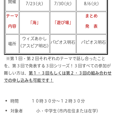
開催
7/23(火)
7/30(火)
8/6(火)
テーマ
まとめ
「海」
「遊び場」
内容
発 表
ウィズあかし
パピオス明石
パピオス明石
場所
(アスピア明石)
※第１回・第２回それぞれのテーマで話し合ったこと
を、第３回で発表する３回シリーズ！３回すべての参加が
難しい方は、
第
１
・３回もしくは第２・３回の組み合わせ
での申し込みも可能です！
時間 １０時３０分～１２時３０分
対象者 小・中学生(市内在住または在学)