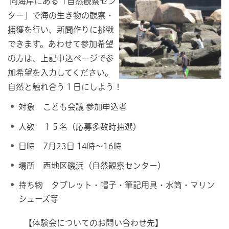
同海岸にある「自然観察セン
ター」で海の生き物の観察・
捕獲を行い、新聞作りに挑戦
できます。あわせて参加希望
の方は、上記申込ページで参
加希望を入力してください。
自然と触れ合う１日にしよう！
対象 こども会議 参加申込者
人数 １５名（応募多数時抽選）
日時 7月23日 14時～16時
場所 西地区磯浜（自然観察センター）
持ち物 タブレット・帽子・筆記用具・水筒・マリン
シューズ等
【体験会についてのお問い合わせ先】