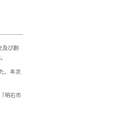
全及び創
す。
た、年次
「明石市