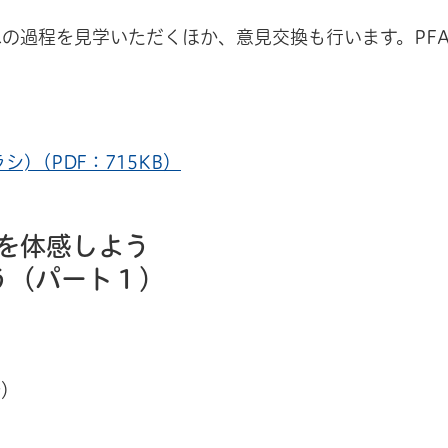
過程を見学いただくほか、意見交換も行います。PFA
)（PDF：715KB）
を体感しよう
う（パート１）
合）