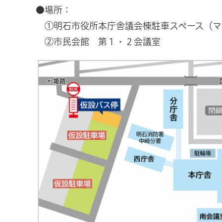
●場所：
​ ​​​​​​①明石市役所本庁舎議会棟駐車スペー
②市民会館 第１・２会議室