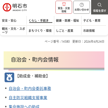
明石市
緊急・災害
お問い合わせ
情報を探す
情報
安全・安心
くらし・手続き
健康・医療・福祉
子ども・教育
観光・文化・スポ
まちづくり・環境
しごと・産業
市政情報
ーツ
ページ番号 : 14580
更新日：2026年6月24日
自治会・町内会情報
【助成金・補助金】
自治会・町内会委託事務
自主防災組織支援事業
集会施設への助成