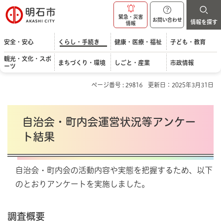
明石市
緊急・災害
お問い合わせ
情報を探す
情報
安全・安心
くらし・手続き
健康・医療・福祉
子ども・教育
観光・文化・スポ
まちづくり・環境
しごと・産業
市政情報
ーツ
ページ番号 : 29816
更新日：2025年3月31日
自治会・町内会運営状況等アンケー
ト結果
自治会・町内会の活動内容や実態を把握するため、以下
のとおりアンケートを実施しました。
調査概要