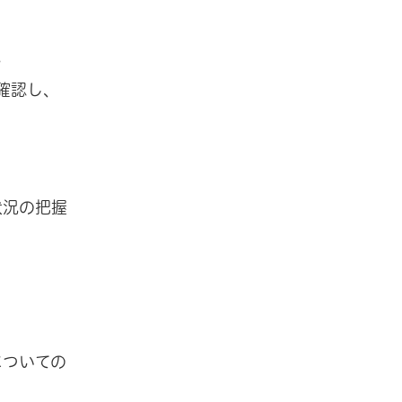
。
確認し、
状況の把握
についての