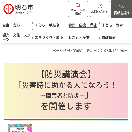
明石市
緊急・災害
お問い合わせ
情報を探す
情報
安全・安心
くらし・手続き
健康・医療・福祉
子ども・教育
観光・文化・スポ
まちづくり・環境
しごと・産業
市政情報
ーツ
ページ番号 : 39451
更新日：2025年12月26日
【防災講演会】
「災害時に助かる人になろう！
」
～障害者と防災～
を開催します