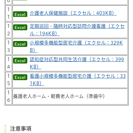
0
1
介護老人保健施設（エクセル：403KB）
1
1
定期巡回・随時対応型訪問介護看護（エクセ
2
ル：194KB）
1
小規模多機能型居宅介護（エクセル：329K
3
B）
1
認知症対応型共同生活介護（エクセル：399
4
KB）
1
看護小規模多機能型居宅介護（エクセル：33
5
1KB）
1
養護老人ホーム・軽費老人ホーム（準備中）
6
注意事項