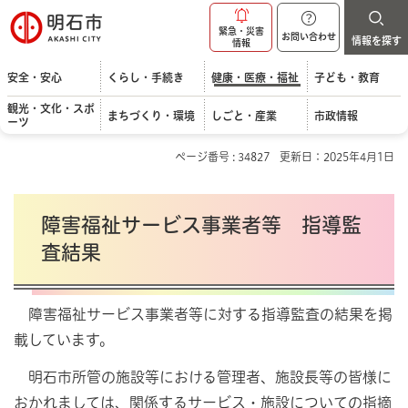
明石市
緊急・災害
お問い合わせ
情報を探す
情報
安全・安心
くらし・手続き
健康・医療・福祉
子ども・教育
観光・文化・スポ
まちづくり・環境
しごと・産業
市政情報
ーツ
ページ番号 : 34827
更新日：2025年4月1日
障害福祉サービス事業者等 指導監
査結果
障害福祉サービス事業者等に対する指導監査の結果を掲
載しています。
明石市所管の施設等における管理者、施設長等の皆様に
おかれましては、関係するサービス・施設についての指摘