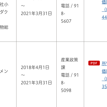
価
社小
～
電話 / 91
（
ダク
2021年3月31日
8-
4
5607
物総
産業政策
所
2018年4月1日
課
メン
価
～
電話 / 91
（
2021年3月31日
8-
3
5098