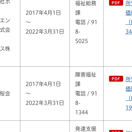
社ホ
福祉総務
所
2017年4月1日
課
価
エン
～
電話 / 91
（
式会
2022年3月31日
8-
3
5025
ス株
障害福祉
所
2017年4月1日
課
価
桜会
～
電話 / 91
（
2022年3月31日
8-
1
1344
発達支援