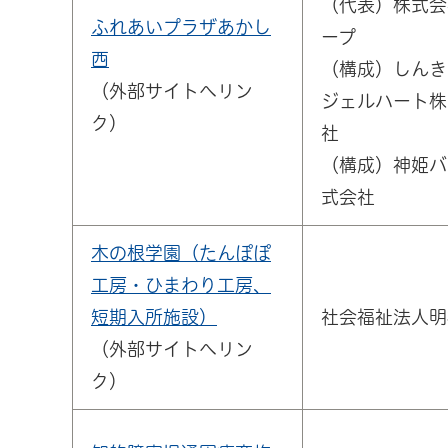
（代表）株式会
ふれあいプラザあかし
ープ
西
（構成）しんき
（外部サイトへリン
ジェルハート株
ク）
社
（構成）神姫バ
式会社
木の根学園（たんぽぽ
工房・ひまわり工房、
短期入所施設）
社会福祉法人明
（外部サイトへリン
ク）