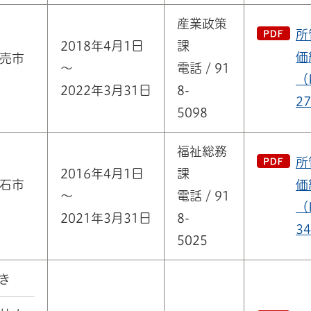
産業政策
所
2018年4月1日
課
価
売市
～
電話 / 91
（
2022年3月31日
8-
2
5098
福祉総務
所
2016年4月1日
課
石市
価
～
電話 / 91
（
2021年3月31日
8-
3
5025
き