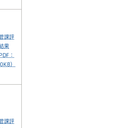
管課評
結果
PDF：
00KB）
管課評