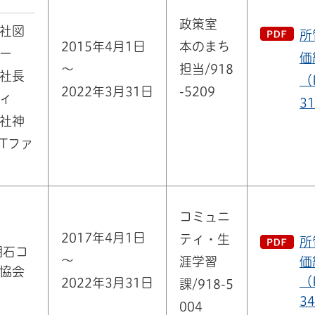
政策室
社図
所
2015年4月1日
本のまち
ー
価
～
担当/918
社長
（
2022年3月31日
-5209
ィ
3
社神
Tファ
コミュニ
2017年4月1日
ティ・生
所
明石コ
～
涯学習
価
協会
（
2022年3月31日
課/918-5
3
004