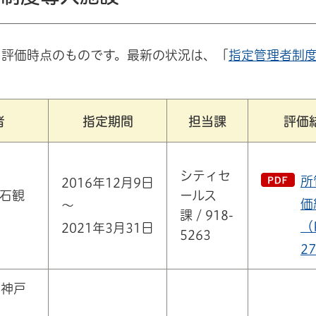
、評価時点のものです。最新の状況は、「
指定管理者制
者
指定期間
担当課
評価
シティセ
所
2016年12月9日
石観
ールス
価
～
課 / 918-
（
2021年3月31日
5263
2
・神戸