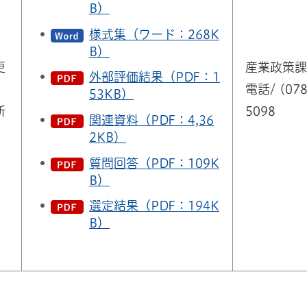
B）
様式集（ワード：268K
B）
更
産業政策課
外部評価結果（PDF：1
電話/ (078
53KB）
新
5098
関連資料（PDF：4,36
2KB）
質問回答（PDF：109K
B）
選定結果（PDF：194K
B）