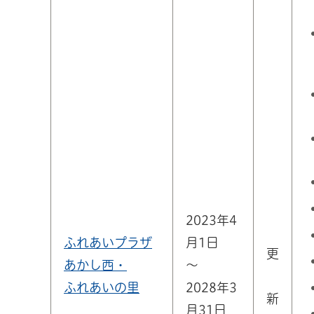
2023年4
ふれあいプラザ
月1日
更
あかし西・
～
ふれあいの里
2028年3
新
月31日