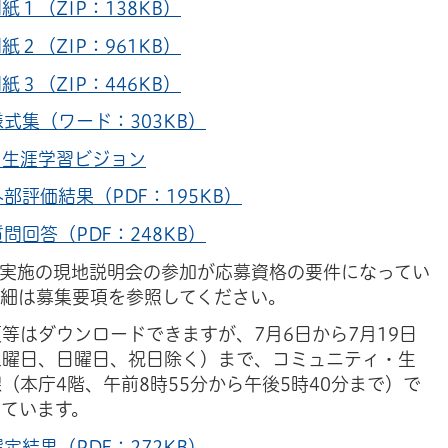
紙１（ZIP：138KB）
紙２（ZIP：961KB）
紙３（ZIP：446KB）
様式集（ワード：303KB）
】生涯学習ビジョン
外部評価結果（PDF：195KB）
質問回答（PDF：248KB）
日実施の現地説明会の参加が応募資格の要件になってい
詳細は募集要項を参照してください。
等はダウンロードできますが、7月6日から7月19日
土曜日、日曜日、祝日除く）まで、コミュニティ・生
（本庁4階、午前8時55分から午後5時40分まで）で
しています。
選定結果（PDF：272KB）