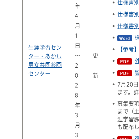
仕様書別
年
仕様書別
4
月
仕様書別
1
日
生涯学習セン
【参考
～
更
ター・あかし
男女共同参画
2
センター
0
新
7月20
2
ます。
8
募集要項
年
まで（
3
涯学習課
月
も配布
3