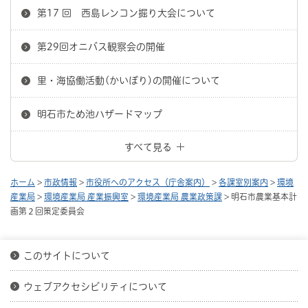
第17 回 西島レンコン掘り大会について
第29回オニバス観察会の開催
里・海協働活動(かいぼり)の開催について
明石市ため池ハザードマップ
すべて見る
ホーム
>
市政情報
>
市役所へのアクセス（庁舎案内）
>
各課室別案内
>
環境
産業局
>
環境産業局 産業振興室
>
環境産業局 農業政策課
> 明石市農業基本計
画第２回策定委員会
このサイトについて
ウェブアクセシビリティについて