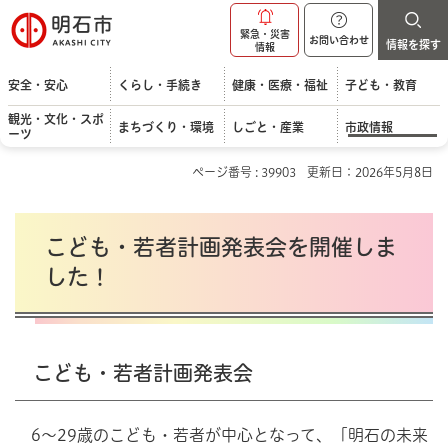
明石市
緊急・災害
お問い合わせ
情報を探す
情報
安全・安心
くらし・手続き
健康・医療・福祉
子ども・教育
観光・文化・スポ
まちづくり・環境
しごと・産業
市政情報
ーツ
ページ番号 : 39903
更新日：2026年5月8日
こども・若者計画発表会を開催しま
した！
こども・若者計画発表会
6～29歳のこども・若者が中心となって、「明石の未来