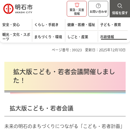
明石市
緊急・災害
お問い合わせ
情報を探す
情報
安全・安心
くらし・手続き
健康・医療・福祉
子ども・教育
観光・文化・スポ
まちづくり・環境
しごと・産業
市政情報
ーツ
ページ番号 : 39323
更新日：2025年12月10日
拡大版こども・若者会議開催しまし
た！
拡大版こども・若者会議
未来の明石のまちづくりにつながる「こども・若者計画」