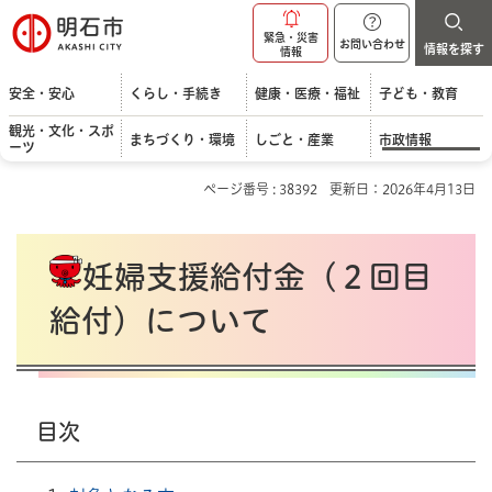
明石市
緊急・災害
お問い合わせ
情報を探す
情報
安全・安心
くらし・手続き
健康・医療・福祉
子ども・教育
観光・文化・スポ
まちづくり・環境
しごと・産業
市政情報
ーツ
ページ番号 : 38392
更新日：2026年4月13日
妊婦支援給付金（２回目
給付）について
目次