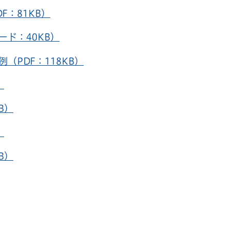
F：81KB）
ド：40KB）
（PDF：118KB）
）
B）
）
B）