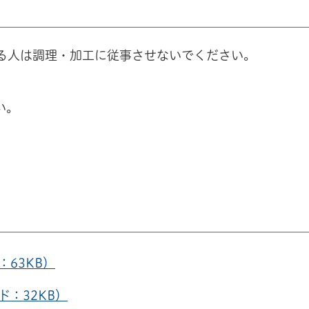
る人は調理・加工に従事させないでください。
い。
。
：63KB）
：32KB）