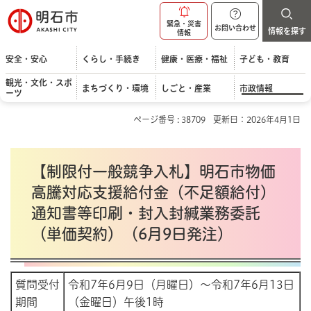
明石市
緊急・災害
お問い合わせ
情報を探す
情報
安全・安心
くらし・手続き
健康・医療・福祉
子ども・教育
観光・文化・スポ
まちづくり・環境
しごと・産業
市政情報
ーツ
ページ番号 : 38709
更新日：2026年4月1日
【制限付一般競争入札】明石市物価
高騰対応支援給付金（不足額給付）
通知書等印刷・封入封緘業務委託
（単価契約）（6月9日発注）
質問受付
令和7年6月9日（月曜日）～令和7年6月13日
期間
（金曜日）午後1時